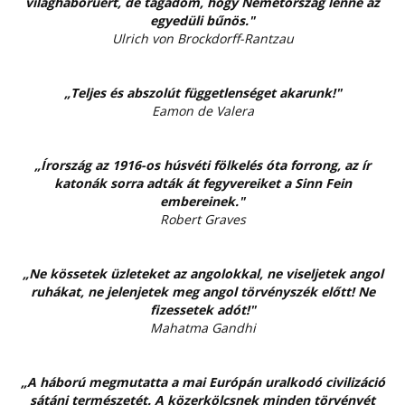
világháborúért, de tagadom, hogy Németország lenne az
egyedüli bűnös."
Ulrich von Brockdorff-Rantzau
„Teljes és abszolút függetlenséget akarunk!"
Eamon de Valera
„Írország az 1916-os húsvéti fölkelés óta forrong, az ír
katonák sorra adták át fegyvereiket a Sinn Fein
embereinek."
Robert Graves
„Ne kössetek üzleteket az angolokkal, ne viseljetek angol
ruhákat, ne jelenjetek meg angol törvényszék előtt! Ne
fizessetek adót!"
Mahatma Gandhi
„A háború megmutatta a mai Európán uralkodó civilizáció
sátáni természetét. A közerkölcsnek minden törvényét