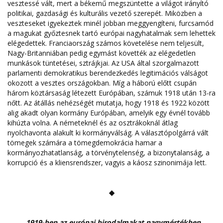
vesztessé vált, mert a békemű megszüntette a világot irányító
politikai, gazdasági és kulturális vezető szerepét. Miközben a
veszteseket igyekeztek minél jobban meggyengíteni, furcsamód
a magukat győztesnek tartó európai nagyhatalmak sem lehettek
elégedettek. Franciaország számos követelése nem teljesült,
Nagy-Britanniában pedig egymást követték az elégedetlen
munkások tüntetései, sztrájkjai. Az USA által szorgalmazott
parlamenti demokratikus berendezkedés legitimációs válságot
okozott a vesztes országokban. Míg a háború előtt csupán
három köztársaság létezett Európában, számuk 1918 után 13-ra
nőtt. Az átállás nehézségét mutatja, hogy 1918 és 1922 között
alig akadt olyan kormány Európában, amelyik egy évnél tovább
kihúzta volna. A németeknél és az osztrákoknál átlag
nyolchavonta alakult ki kormányválság. A választópolgárrá vált
tömegek számára a tömegdemokrácia hamar a
kormányozhatatlanság, a törvénytelenség, a bizonytalanság, a
korrupció és a kliensrendszer, vagyis a káosz szinonimája lett.
◆
„1919-ben az európai birodalmakat nagymértékben