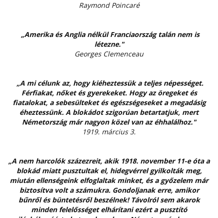
Raymond Poincaré
„Amerika és Anglia nélkül Franciaország talán nem is
létezne."
Georges Clemenceau
„A mi célunk az, hogy kiéheztessük a teljes népességet.
Férfiakat, nőket és gyerekeket. Hogy az öregeket és
fiatalokat, a sebesülteket és egészségeseket a megadásig
éheztessünk. A blokádot szigorúan betartatjuk, mert
Németország már nagyon közel van az éhhalálhoz."
1919. március 3.
„A nem harcolók százezreit, akik 1918. november 11-e óta a
blokád miatt pusztultak el, hidegvérrel gyilkolták meg,
miután ellenségeink elfoglaltak minket, és a győzelem már
biztosítva volt a számukra. Gondoljanak erre, amikor
bűnről és büntetésről beszélnek! Távolról sem akarok
minden felelősséget elhárítani ezért a pusztító