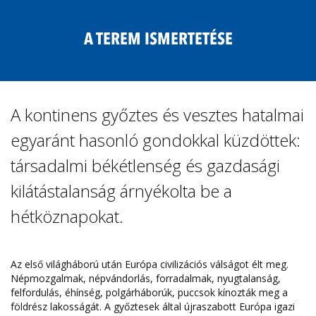
A TEREM ISMERTETÉSE
A kontinens győztes és vesztes hatalmai
egyaránt hasonló gondokkal küzdöttek:
társadalmi békétlenség és gazdasági
kilátástalanság árnyékolta be a
hétköznapokat.
Az első világháború után Európa civilizációs válságot élt meg.
Népmozgalmak, népvándorlás, forradalmak, nyugtalanság,
felfordulás, éhínség, polgárháborúk, puccsok kínozták meg a
földrész lakosságát. A győztesek által újraszabott Európa igazi