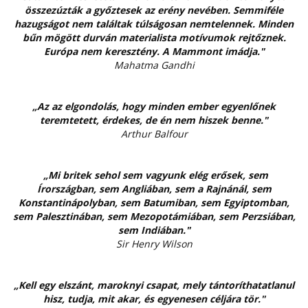
összezúzták a győztesek az erény nevében. Semmiféle
hazugságot nem találtak túlságosan nemtelennek. Minden
bűn mögött durván materialista motívumok rejtőznek.
Európa nem keresztény. A Mammont imádja."
Mahatma Gandhi
„Az az elgondolás, hogy minden ember egyenlőnek
teremtetett, érdekes, de én nem hiszek benne."
Arthur Balfour
„Mi britek sehol sem vagyunk elég erősek, sem
Írországban, sem Angliában, sem a Rajnánál, sem
Konstantinápolyban, sem Batumiban, sem Egyiptomban,
sem Palesztinában, sem Mezopotámiában, sem Perzsiában,
sem Indiában."
Sir Henry Wilson
„Kell egy elszánt, maroknyi csapat, mely tántoríthatatlanul
hisz, tudja, mit akar, és egyenesen céljára tör."