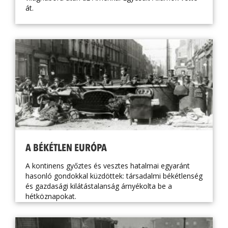
át.
A BÉKÉTLEN EURÓPA
A kontinens győztes és vesztes hatalmai egyaránt
hasonló gondokkal küzdöttek: társadalmi békétlenség
és gazdasági kilátástalanság árnyékolta be a
hétköznapokat.