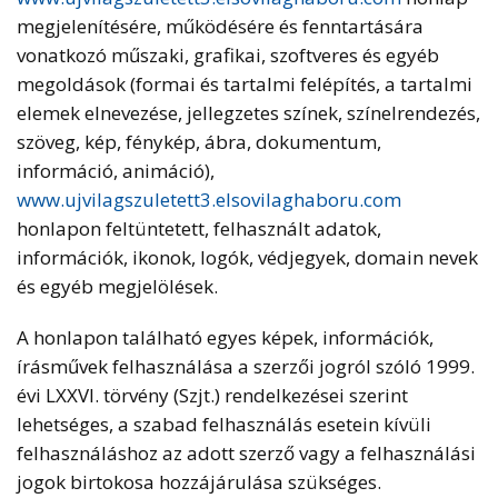
megjelenítésére, működésére és fenntartására
vonatkozó műszaki, grafikai, szoftveres és egyéb
megoldások (formai és tartalmi felépítés, a tartalmi
elemek elnevezése, jellegzetes színek, színelrendezés,
szöveg, kép, fénykép, ábra, dokumentum,
információ, animáció),
www.ujvilagszuletett3.elsovilaghaboru.com
honlapon feltüntetett, felhasznált adatok,
információk, ikonok, logók, védjegyek, domain nevek
és egyéb megjelölések.
A honlapon található egyes képek, információk,
írásművek felhasználása a szerzői jogról szóló 1999.
évi LXXVI. törvény (Szjt.) rendelkezései szerint
lehetséges, a szabad felhasználás esetein kívüli
felhasználáshoz az adott szerző vagy a felhasználási
jogok birtokosa hozzájárulása szükséges.