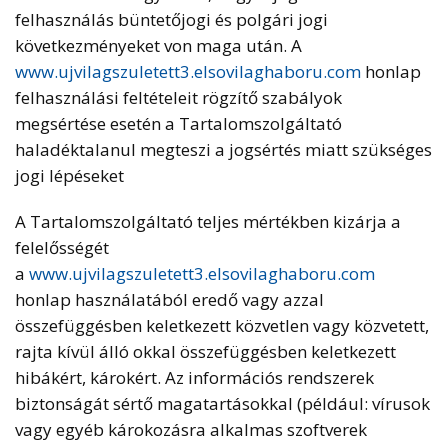
felhasználás büntetőjogi és polgári jogi
következményeket von maga után. A
www.ujvilagszuletett3.elsovilaghaboru.com
honlap
felhasználási feltételeit rögzítő szabályok
megsértése esetén a Tartalomszolgáltató
haladéktalanul megteszi a jogsértés miatt szükséges
jogi lépéseket
A Tartalomszolgáltató teljes mértékben kizárja a
felelősségét
a
www.ujvilagszuletett3.elsovilaghaboru.com
honlap használatából eredő vagy azzal
összefüggésben keletkezett közvetlen vagy közvetett,
rajta kívül álló okkal összefüggésben keletkezett
hibákért, károkért. Az információs rendszerek
biztonságát sértő magatartásokkal (például: vírusok
vagy egyéb károkozásra alkalmas szoftverek