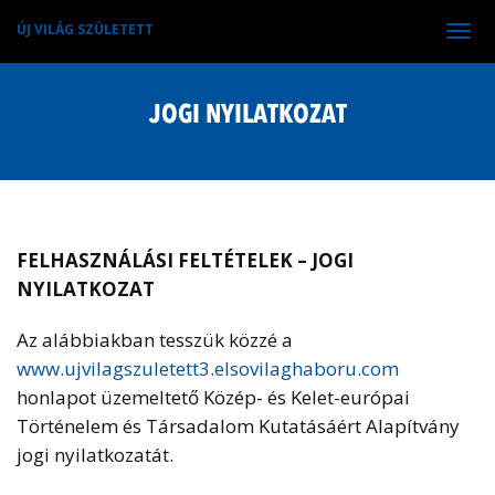
ÚJ VILÁG SZÜLETETT
Tog
navi
JOGI NYILATKOZAT
FELHASZNÁLÁSI FELTÉTELEK – JOGI
NYILATKOZAT
Az alábbiakban tesszük közzé a
www.ujvilagszuletett3.elsovilaghaboru.com
honlapot üzemeltető Közép- és Kelet-európai
Történelem és Társadalom Kutatásáért Alapítvány
jogi nyilatkozatát.