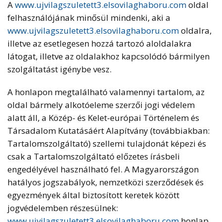
A
www.ujvilagszuletett3.elsovilaghaboru.com
oldal
felhasználójának minősül mindenki, aki a
www.ujvilagszuletett3.elsovilaghaboru.com
oldalra,
illetve az esetlegesen hozzá tartozó aloldalakra
látogat, illetve az oldalakhoz kapcsolódó bármilyen
szolgáltatást igénybe vesz.
A honlapon megtalálható valamennyi tartalom, az
oldal bármely alkotóeleme szerzői jogi védelem
alatt áll, a Közép- és Kelet-európai Történelem és
Társadalom Kutatásáért Alapítvány (továbbiakban:
Tartalomszolgáltató) szellemi tulajdonát képezi és
csak a Tartalomszolgáltató előzetes írásbeli
engedélyével használható fel. A Magyarországon
hatályos jogszabályok, nemzetközi szerződések és
egyezmények által biztosított keretek között
jogvédelemben részesülnek:
www.ujvilagszuletett3.elsovilaghaboru.com
honlap