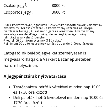
2
Családi jegy
:
8000 Ft
3
Csoportos jegy
:
3600 Ft
1
50% kedvezményre jogosultak 6-26 éves kor közötti diákok, valamint 62
év feletti nyugdíjasok részére – a kedvezmény kizárólag az Európai
Gazdasági Térség (EGT) állampolgáraira vonatkozik. A kedvezmény
kizárólag a megfelelő igazolvány, illetve fényképes igazolvány
felmutatásával vehető igénybe.
2
Két felnőtt és három gyermek (18 év alatti)
3
Minimum 20 db teljes árú jegy váltása és egyidejű látogatás esetén
Látogatóink belépőjegyeiket személyesen is
megvásárolhatják, a Várkert Bazár épületében
három helyszínen.
A jegypénztárak nyitvatartása:
Testőrpalota: hétfő kivételével minden nap 10.00
és 17.30 óra között
Déli paloták: hétfő kivételével minden nap 10.00 és
17.30 óra között