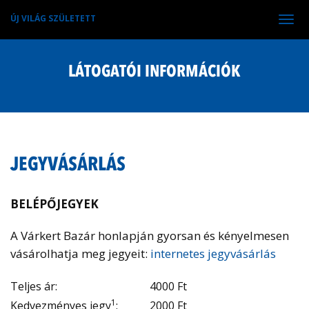
ÚJ VILÁG SZÜLETETT
Tog
navi
LÁTOGATÓI INFORMÁCIÓK
JEGYVÁSÁRLÁS
BELÉPŐJEGYEK
A Várkert Bazár honlapján gyorsan és kényelmesen
vásárolhatja meg jegyeit:
internetes jegyvásárlás
Teljes ár:
4000 Ft
1
Kedvezményes jegy
:
2000 Ft