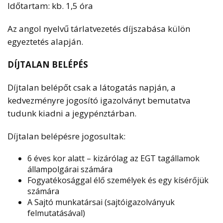
Időtartam: kb. 1,5 óra
Az angol nyelvű tárlatvezetés díjszabása külön
egyeztetés alapján.
DÍJTALAN BELÉPÉS
Díjtalan belépőt csak a látogatás napján, a
kedvezményre jogosító igazolványt bemutatva
tudunk kiadni a jegypénztárban.
Díjtalan belépésre jogosultak:
6 éves kor alatt – kizárólag az EGT tagállamok
állampolgárai számára
Fogyatékosággal élő személyek és egy kísérőjük
számára
A Sajtó munkatársai (sajtóigazolványuk
felmutatásával)