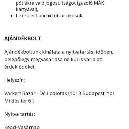
pótlékra való jogosultságot igazoló MÁK
kártyával),
I. kerület Lánchíd utcai lakosok.
AJÁNDÉKBOLT
Ajándékboltunk kínálata a nyitvatartási időben,
belépőjegy megvásárlása nélkül is várja az
érdeklődőket.
Helyszín:
Várkert Bazár - Déli paloták (1013 Budapest, Ybl
Miklós tér 6.)
Nyitva tartás:
Kedd-Vasárnap