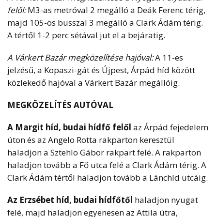
felől:
M3-as metróval 2 megálló a Deák Ferenc térig,
majd 105-ös busszal 3 megálló a Clark Ádám térig.
A tértől 1-2 perc sétával jut el a bejáratig.
A Várkert Bazár megközelítése hajóval:
A 11-es
jelzésű, a Kopaszi-gát és Újpest, Árpád híd között
közlekedő hajóval a Várkert Bazár megállóig.
MEGKÖZELÍTÉS AUTÓVAL
A Margit híd, budai hídfő felől
az Árpád fejedelem
úton és az Angelo Rotta rakparton keresztül
haladjon a Sztehlo Gábor rakpart felé. A rakparton
haladjon tovább a Fő utca felé a Clark Ádám térig. A
Clark Ádám tértől haladjon tovább a Lánchíd utcáig.
Az Erzsébet híd, budai hídfőtől
haladjon nyugat
felé, majd haladjon egyenesen az Attila útra,