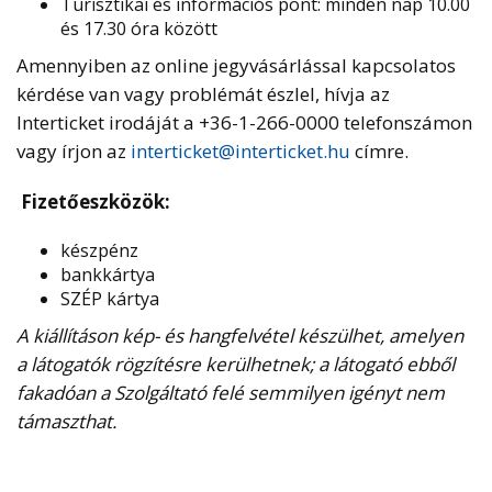
Turisztikai és információs pont: minden nap 10.00
és 17.30 óra között
Amennyiben az online jegyvásárlással kapcsolatos
kérdése van vagy problémát észlel, hívja az
Interticket irodáját a +36-1-266-0000 telefonszámon
vagy írjon az
interticket@interticket.hu
címre.
Fizetőeszközök:
készpénz
bankkártya
SZÉP kártya
A kiállításon kép- és hangfelvétel készülhet, amelyen
a látogatók rögzítésre kerülhetnek; a látogató ebből
fakadóan a Szolgáltató felé semmilyen igényt nem
támaszthat.