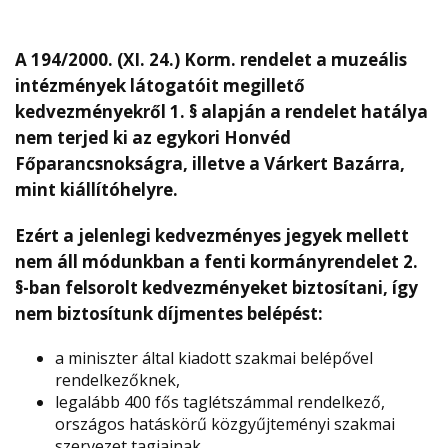
A 194/2000. (XI. 24.) Korm. rendelet a muzeális
intézmények látogatóit megillető
kedvezményekről 1. § alapján a rendelet hatálya
nem terjed ki az egykori Honvéd
Főparancsnokságra, illetve a Várkert Bazárra,
mint kiállítóhelyre.
Ezért a jelenlegi kedvezményes jegyek mellett
nem áll módunkban a fenti kormányrendelet 2.
§-ban felsorolt kedvezményeket biztosítani, így
nem biztosítunk díjmentes belépést:
a miniszter által kiadott szakmai belépővel
rendelkezőknek,
legalább 400 fős taglétszámmal rendelkező,
országos hatáskörű közgyűjteményi szakmai
szervezet tagjainak,