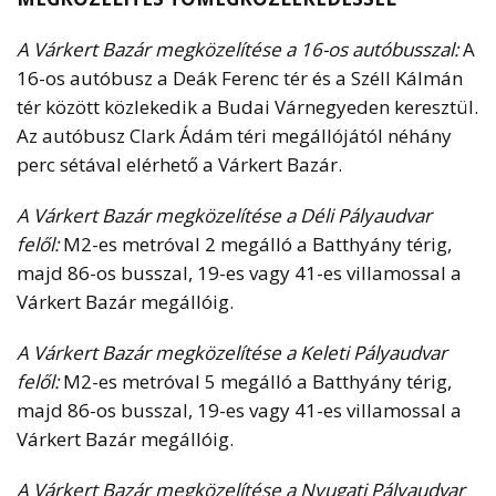
A Várkert Bazár megközelítése a 16-os autóbusszal:
A
16-os autóbusz a Deák Ferenc tér és a Széll Kálmán
tér között közlekedik a Budai Várnegyeden keresztül.
Az autóbusz Clark Ádám téri megállójától néhány
perc sétával elérhető a Várkert Bazár.
A Várkert Bazár megközelítése a Déli Pályaudvar
felől:
M2-es metróval 2 megálló a Batthyány térig,
majd 86-os busszal, 19-es vagy 41-es villamossal a
Várkert Bazár megállóig.
A Várkert Bazár megközelítése a Keleti Pályaudvar
felől:
M2-es metróval 5 megálló a Batthyány térig,
majd 86-os busszal, 19-es vagy 41-es villamossal a
Várkert Bazár megállóig.
A Várkert Bazár megközelítése a Nyugati Pályaudvar