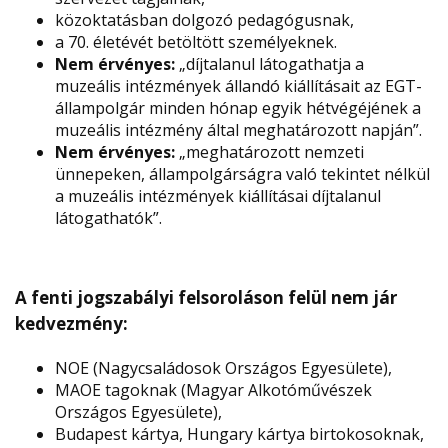
közoktatásban dolgozó pedagógusnak,
a 70. életévét betöltött személyeknek.
Nem érvényes:
„díjtalanul látogathatja a
muzeális intézmények állandó kiállításait az EGT-
állampolgár minden hónap egyik hétvégéjének a
muzeális intézmény által meghatározott napján”.
Nem érvényes:
„meghatározott nemzeti
ünnepeken, állampolgárságra való tekintet nélkül
a muzeális intézmények kiállításai díjtalanul
látogathatók”.
A fenti jogszabályi felsoroláson felül nem jár
kedvezmény:
NOE (Nagycsaládosok Országos Egyesülete),
MAOE tagoknak (Magyar Alkotóművészek
Országos Egyesülete),
Budapest kártya, Hungary kártya birtokosoknak,