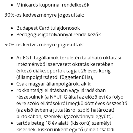
Minicards kuponnal rendelkezők
30%-os kedvezményre jogosultak:
Budapest Card tulajdonosok
Pedagógusigazolvánnyal rendelkezők
50%-os kedvezményre jogosultak:
Az EGT-tagállamok területén található oktatási
intézményből szervezett oktatás keretében
érkező diákcsoportok tagjai, 26 éves korig
(állampolgárságtól függetlenül is),
Csak magyar állampolgárok, akik:
rokkantsági ellátásban vagy járadékban
részesülnek (a NYUFIG által az előző évi és folyó
évre szóló ellátásokról megküldött éves összesítő
(az első évben a juttatásról szóló határozat)
birtokában, személyi igazolvánnyal együtt),
tartós beteg 18 év alatti (kiskorú) személyt
kísérnek, kiskorúnként egy fő (emelt családi