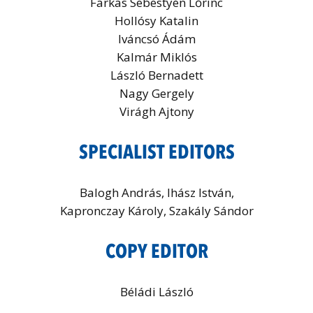
Farkas Sebestyén Lőrinc
Hollósy Katalin
Iváncsó Ádám
Kalmár Miklós
László Bernadett
Nagy Gergely
Virágh Ajtony
SPECIALIST EDITORS
Balogh András, Ihász István,
Kapronczay Károly, Szakály Sándor
COPY EDITOR
Béládi László